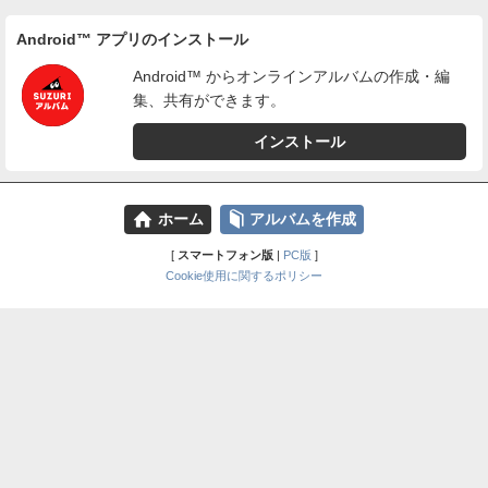
Android™ アプリのインストール
Android™ からオンラインアルバムの作成・編
集、共有ができます。
インストール
⌂
📕
ホーム
アルバムを作成
[
スマートフォン版
|
PC版
]
Cookie使用に関するポリシー