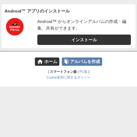
Android™ アプリのインストール
Android™ からオンラインアルバムの作成・編
集、共有ができます。
インストール
⌂
📕
ホーム
アルバムを作成
[
スマートフォン版
|
PC版
]
Cookie使用に関するポリシー