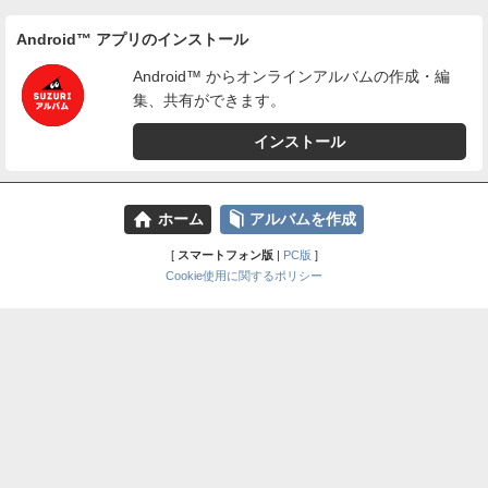
Android™ アプリのインストール
Android™ からオンラインアルバムの作成・編
集、共有ができます。
インストール
⌂
📕
ホーム
アルバムを作成
[
スマートフォン版
|
PC版
]
Cookie使用に関するポリシー