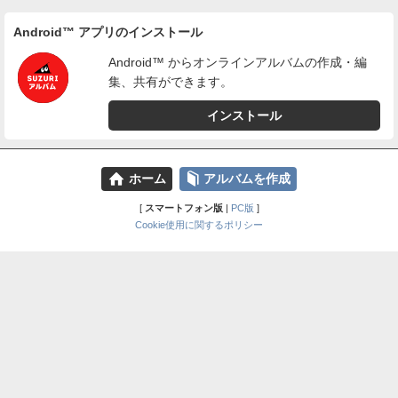
Android™ アプリのインストール
Android™ からオンラインアルバムの作成・編
集、共有ができます。
インストール
⌂
📕
ホーム
アルバムを作成
[
スマートフォン版
|
PC版
]
Cookie使用に関するポリシー