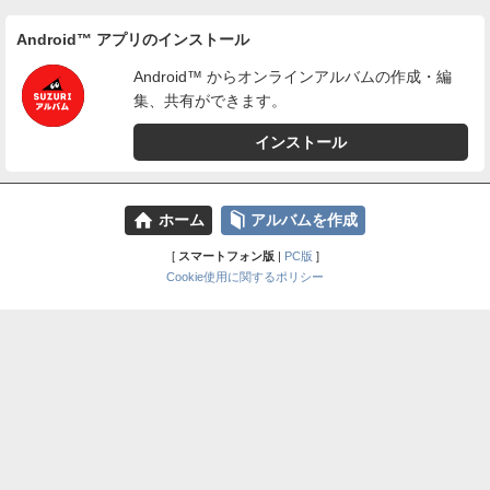
Android™ アプリのインストール
Android™ からオンラインアルバムの作成・編
集、共有ができます。
インストール
⌂
📕
ホーム
アルバムを作成
[
スマートフォン版
|
PC版
]
Cookie使用に関するポリシー