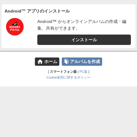
Android™ アプリのインストール
Android™ からオンラインアルバムの作成・編
集、共有ができます。
インストール
⌂
📕
ホーム
アルバムを作成
[
スマートフォン版
|
PC版
]
Cookie使用に関するポリシー