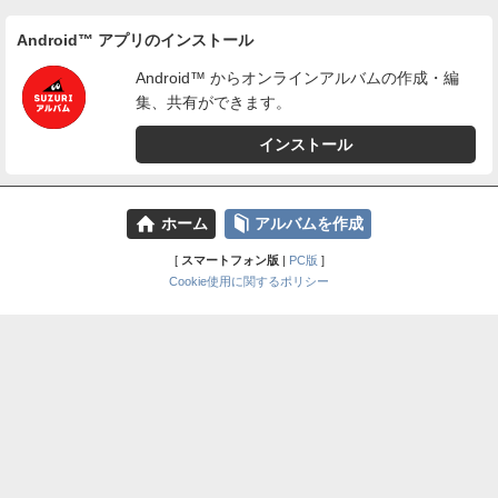
Android™ アプリのインストール
Android™ からオンラインアルバムの作成・編
集、共有ができます。
インストール
⌂
📕
ホーム
アルバムを作成
[
スマートフォン版
|
PC版
]
Cookie使用に関するポリシー