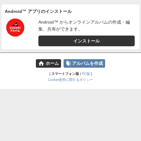
Android™ アプリのインストール
Android™ からオンラインアルバムの作成・編
集、共有ができます。
インストール
⌂
📕
ホーム
アルバムを作成
[
スマートフォン版
|
PC版
]
Cookie使用に関するポリシー