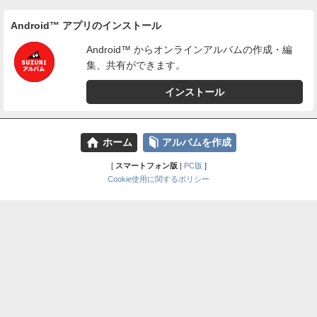
Android™ アプリのインストール
Android™ からオンラインアルバムの作成・編
集、共有ができます。
インストール
⌂
📕
ホーム
アルバムを作成
[
スマートフォン版
|
PC版
]
Cookie使用に関するポリシー