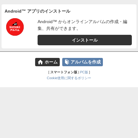
Android™ アプリのインストール
Android™ からオンラインアルバムの作成・編
集、共有ができます。
インストール
⌂
📕
ホーム
アルバムを作成
[
スマートフォン版
|
PC版
]
Cookie使用に関するポリシー