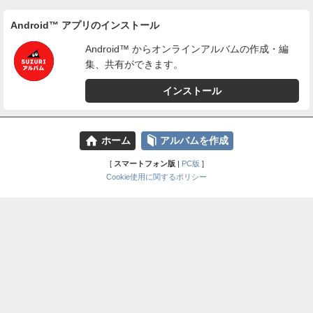
Android™ アプリのインストール
Android™ からオンラインアルバムの作成・編
集、共有ができます。
インストール
⌂
📕
ホーム
アルバムを作成
[
スマートフォン版
|
PC版
]
Cookie使用に関するポリシー