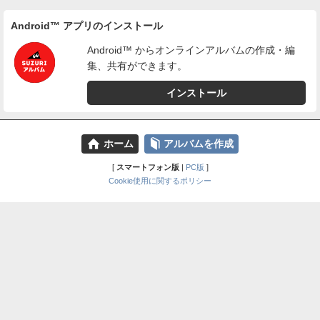
Android™ アプリのインストール
Android™ からオンラインアルバムの作成・編
集、共有ができます。
インストール
⌂
📕
ホーム
アルバムを作成
[
スマートフォン版
|
PC版
]
Cookie使用に関するポリシー