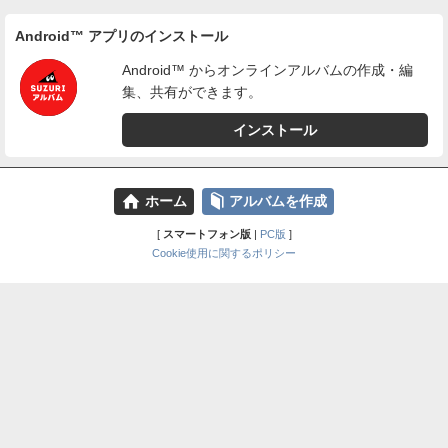
Android™ アプリのインストール
Android™ からオンラインアルバムの作成・編
集、共有ができます。
インストール
⌂
📕
ホーム
アルバムを作成
[
スマートフォン版
|
PC版
]
Cookie使用に関するポリシー