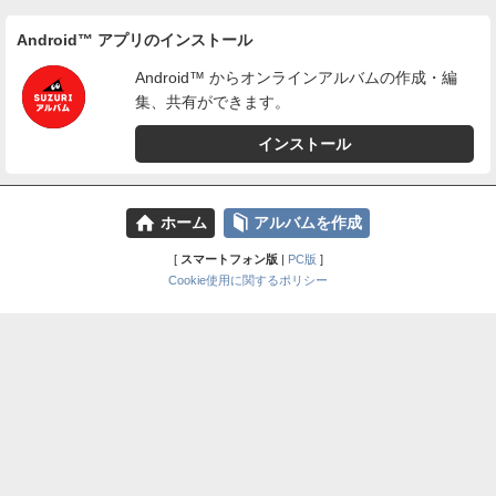
Android™ アプリのインストール
Android™ からオンラインアルバムの作成・編
集、共有ができます。
インストール
⌂
📕
ホーム
アルバムを作成
[
スマートフォン版
|
PC版
]
Cookie使用に関するポリシー