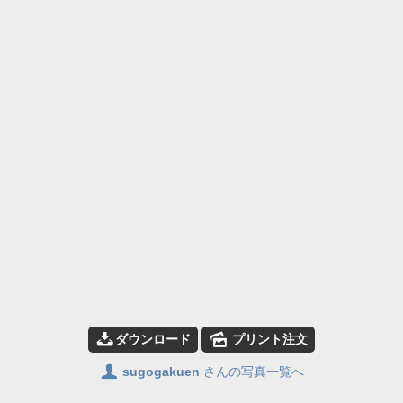
📥
🌄
ダウンロード
プリント注文
👤
sugogakuen
さんの写真一覧へ