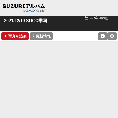
📅
🌄
---
463枚
2021/12/19 SUGO学園
➕
⚡

⚙
写真を追加
更新情報