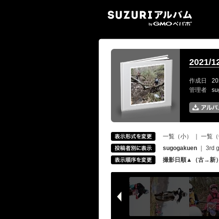
SUZ
2021/
作成日
20
管理者
s
一覧（小）
｜
一覧（
sugogakuen
｜
3rd 
撮影日順▲（古→新