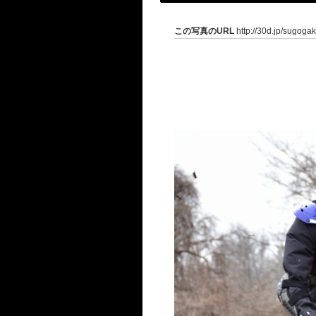
この写真のURL
http://30d.jp/sugoga