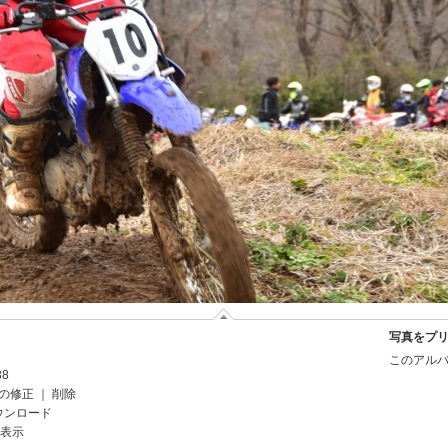
写真をプ
このアルバ
38
の修正
｜
削除
ウンロード
を表示