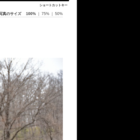
ショートカットキー
写真のサイズ
100%
｜
75%
｜
50%