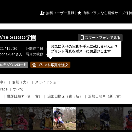
URIアルバム

★
無料ユーザー登録
有料プランなら画像サイズ保
📱
12/19 SUGO学園
スマートフォンで見る
お気に入りの写真を手元に残しませんか？
21 / 12 / 26
公開終了日
無期限
イベントの期間
2021 / 12 / 26
プリント写真をポストにお届けします
ugogakuenさん
写真の枚数
463 / 2000枚
中）
｜
個別（大）
｜
スライドショー
grade
｜
すべて
）
｜
撮影日順▼（新→古）
｜
追加日順▲（古→新）
｜
追加日順▼（新→古）