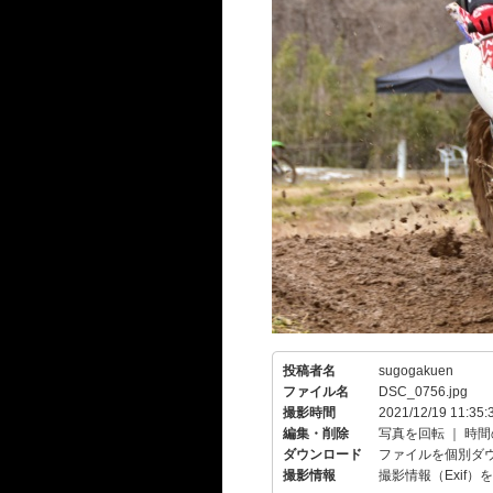
投稿者名
sugogakuen
ファイル名
DSC_0756.jpg
撮影時間
2021/12/19 11:35:
編集・削除
写真を回転
｜
時間
ダウンロード
ファイルを個別ダ
撮影情報
撮影情報（Exif）