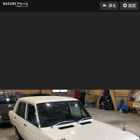

⚙
SUZURIアルバム
戻る
設定