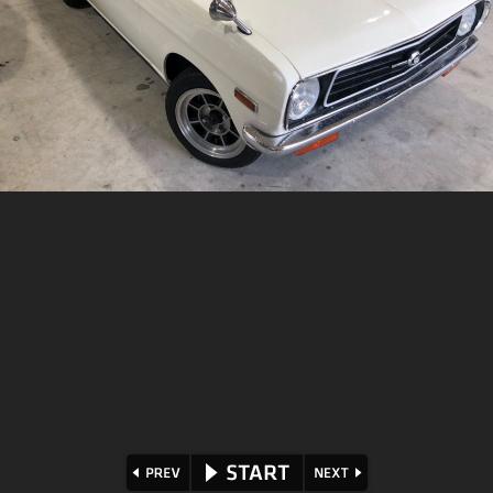
⏪
⏩
▶