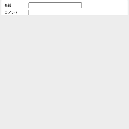
名前
コメント
削除用パスワード

一覧に戻る
Android™ アプリのインストール
Android™ からオンラインアルバムの作成・編
集、共有ができます。
インストール
⌂
📕
ホーム
アルバムを作成