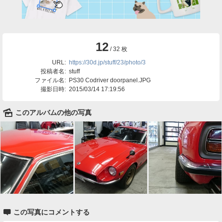
12
/ 32 枚
URL:
https://30d.jp/stuff/23/photo/3
投稿者名:
stuff
ファイル名:
PS30 Codriver doorpanel.JPG
撮影日時:
2015/03/14 17:19:56
🌄
このアルバムの他の写真

この写真にコメントする