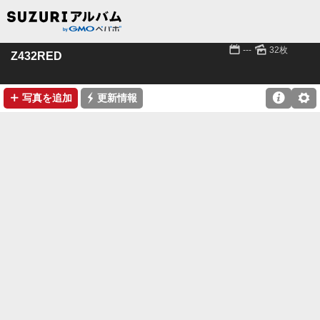
📅
🌄
---
32枚
Z432RED
➕
⚡

⚙
写真を追加
更新情報