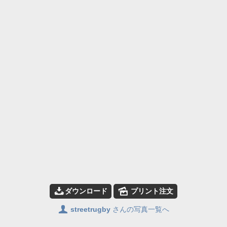
📥
🌄
ダウンロード
プリント注文
👤
streetrugby
さんの写真一覧へ