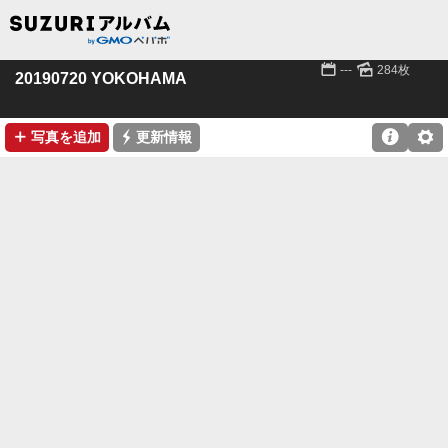
📅
🌄
---
284枚
20190720 YOKOHAMA
➕
⚡

⚙
写真を追加
更新情報