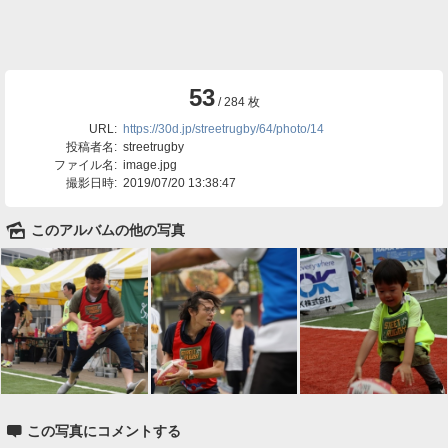
53
/ 284 枚
URL:
https://30d.jp/streetrugby/64/photo/14
投稿者名:
streetrugby
ファイル名:
image.jpg
撮影日時:
2019/07/20 13:38:47
🌄
このアルバムの他の写真

この写真にコメントする