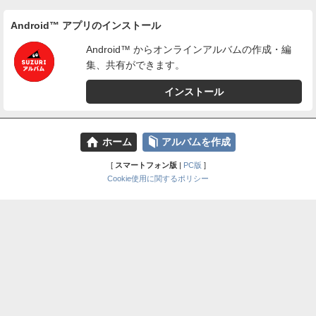
Android™ アプリのインストール
Android™ からオンラインアルバムの作成・編
集、共有ができます。
インストール
⌂
📕
ホーム
アルバムを作成
[
スマートフォン版
|
PC版
]
Cookie使用に関するポリシー