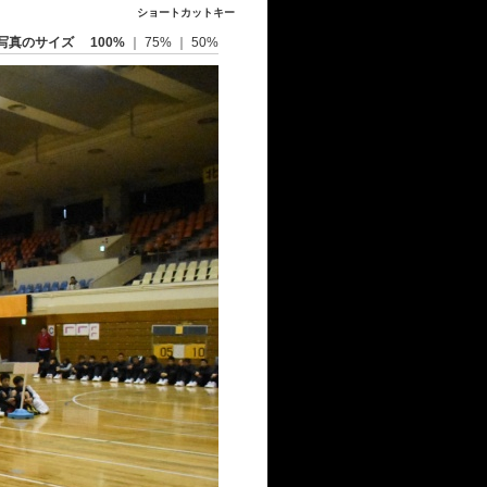
ショートカットキー
写真のサイズ
100%
｜
75%
｜
50%