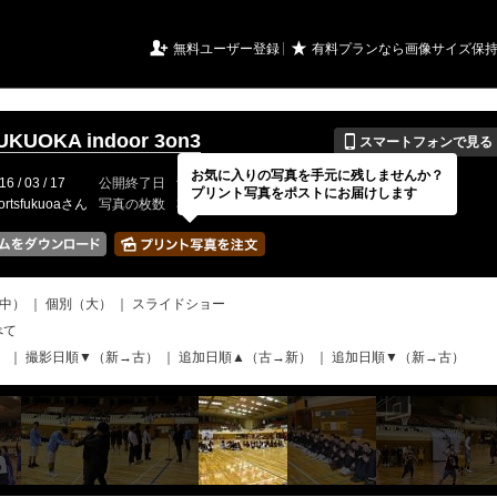
URIアルバム

★
無料ユーザー登録
有料プランなら画像サイズ保
📱
UKUOKA indoor 3on3
スマートフォンで見る
お気に入りの写真を手元に残しませんか？
16 / 03 / 17
公開終了日
無期限
イベントの期間
---
プリント写真をポストにお届けします
ortsfukuoaさん
写真の枚数
39 / 2000枚
中）
｜
個別（大）
｜
スライドショー
べて
）
｜
撮影日順▼（新→古）
｜
追加日順▲（古→新）
｜
追加日順▼（新→古）