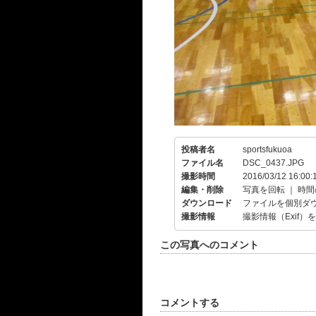
投稿者名
sportsfukuoa
ファイル名
DSC_0437.JPG
撮影時間
2016/03/12 16:00:
編集・削除
写真を回転
｜
時間
ダウンロード
ファイルを個別ダ
撮影情報
撮影情報（Exif）
この写真へのコメント
コメントする