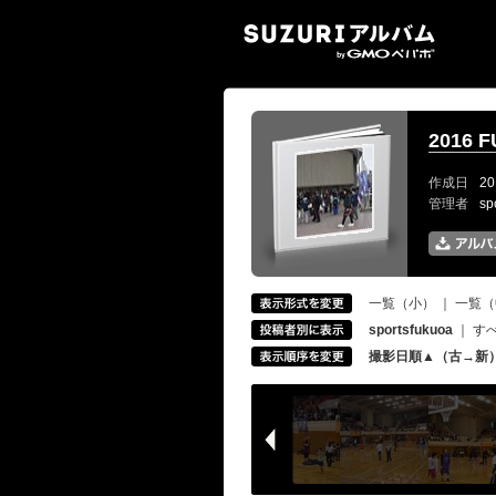
SUZ
2016 F
作成日
20
管理者
sp
一覧（小）
｜
一覧（
sportsfukuoa
｜
す
撮影日順▲（古→新