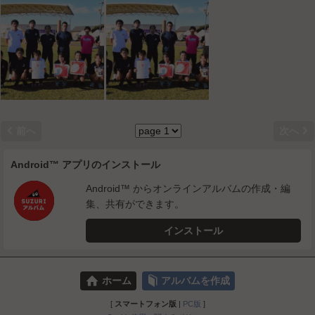


前へ
次へ
Android™ アプリのインストール
Android™ からオンラインアルバムの作成・編
集、共有ができます。
インストール
⌂
📕
ホーム
アルバムを作成
[
スマートフォン版
|
PC版
]