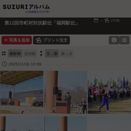
📅
🌄
---
100枚
第12回市町村対抗駅伝「福岡駅伝」
➕
🌄

⚙
写真を追加
プリント注文
⚏

撮影順
追加順
古→新
新→古
🕔
2025/11/16 10:00