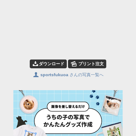
📥
🌄
ダウンロード
プリント注文
👤
sportsfukuoa
さんの写真一覧へ