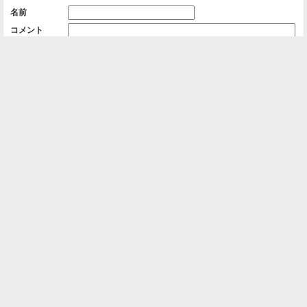
名前
コメント
削除用パスワード

一覧に戻る
Android™ アプリのインストール
Android™ からオンラインアルバムの作成・編
集、共有ができます。
インストール
⌂
📕
ホーム
アルバムを作成