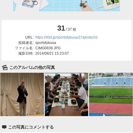
31
/ 37 枚
URL:
https://30d.jp/sportsfukuoa/27/photo/33
投稿者名:
sportsfukuoa
ファイル名:
CIMG0839.JPG
撮影日時:
2014/08/21 15:23:07
🌄
このアルバムの他の写真

この写真にコメントする