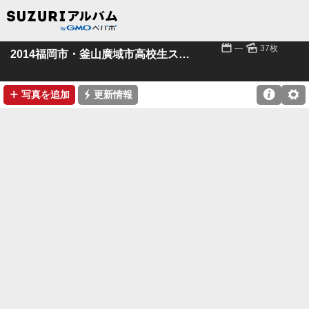
📅
🌄
---
37枚
2014福岡市・釜山廣域市高校生スポーツ交流大会
➕
⚡

⚙
写真を追加
更新情報