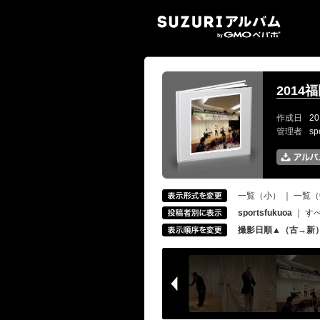
SUZ
201
作成日
20
管理者
sp
一覧（小）
｜
一覧（
sportsfukuoa
｜
す
撮影日順▲（古→新