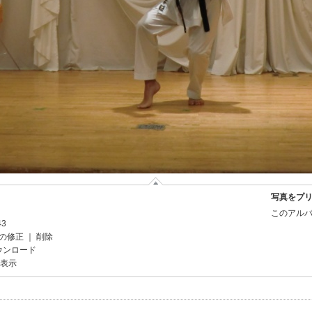
写真をプ
このアルバ
43
の修正
｜
削除
ウンロード
を表示