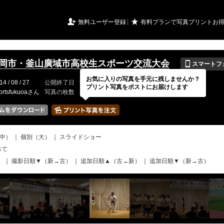
URIアルバム

★
無料ユーザー登録
有料プランで写真プリントお
📱
4福岡市・釜山廣域市高校生スポーツ交流大会
スマートフ
お気に入りの写真を手元に残しませんか？
14 / 08 / 27
公開終了日
無期限
イベントの期間
---
プリント写真をポストにお届けします
ortsfukuoaさん
写真の枚数
37 / 2000枚
中）
｜
個別（大）
｜
スライドショー
べて
）
｜
撮影日順▼（新→古）
｜
追加日順▲（古→新）
｜
追加日順▼（新→古）