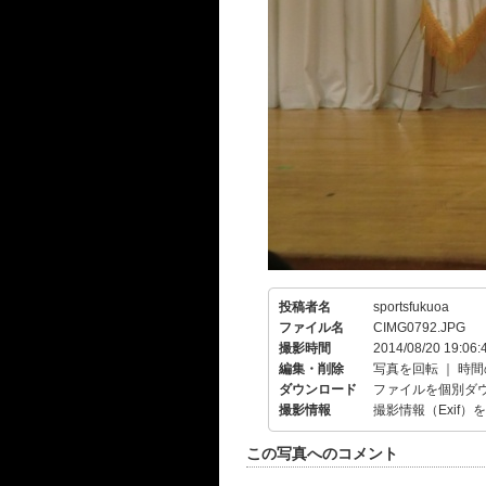
投稿者名
sportsfukuoa
ファイル名
CIMG0792.JPG
撮影時間
2014/08/20 19:06:
編集・削除
写真を回転
｜
時間
ダウンロード
ファイルを個別ダ
撮影情報
撮影情報（Exif）
この写真へのコメント