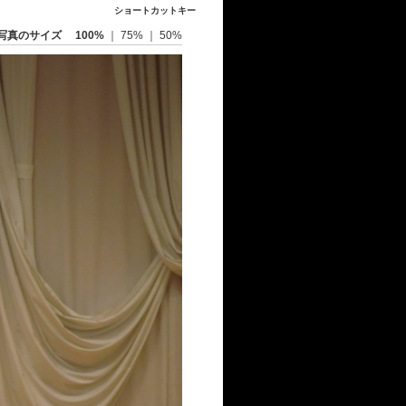
ショートカットキー
写真のサイズ
100%
｜
75%
｜
50%