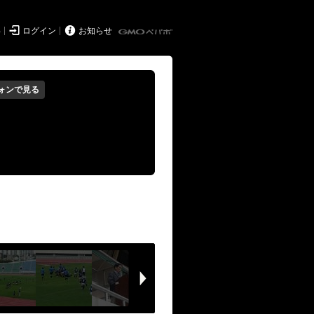


得
ログイン
お知らせ
ォンで見る