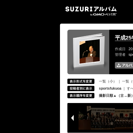
SUZ
平成2
作成日
20
管理者
sp
一覧（小）
｜
一覧（
sportsfukuoa
｜
す
撮影日順▲（古→新