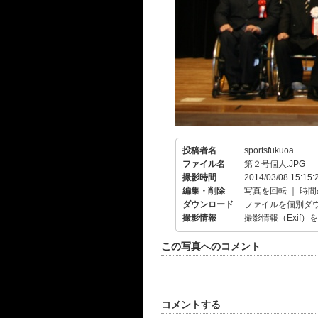
投稿者名
sportsfukuoa
ファイル名
第２号個人.JPG
撮影時間
2014/03/08 15:15:
編集・削除
写真を回転
｜
時間
ダウンロード
ファイルを個別ダ
撮影情報
撮影情報（Exif）
この写真へのコメント
コメントする