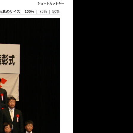
ショートカットキー
写真のサイズ
100%
｜
75%
｜
50%