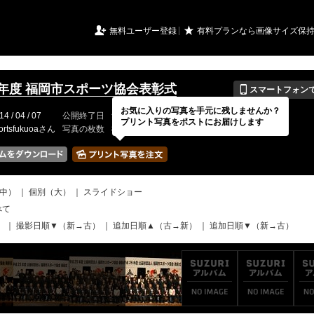
URIアルバム

★
無料ユーザー登録
有料プランなら画像サイズ保
📱
5年度 福岡市スポーツ協会表彰式
スマートフォン
お気に入りの写真を手元に残しませんか？
14 / 04 / 07
公開終了日
無期限
イベントの期間
---
プリント写真をポストにお届けします
ortsfukuoaさん
写真の枚数
8 / 2000枚
中）
｜
個別（大）
｜
スライドショー
べて
）
｜
撮影日順▼（新→古）
｜
追加日順▲（古→新）
｜
追加日順▼（新→古）