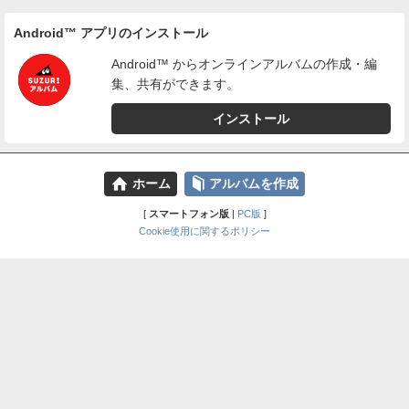
Android™ アプリのインストール
Android™ からオンラインアルバムの作成・編
集、共有ができます。
インストール
⌂
📕
ホーム
アルバムを作成
[
スマートフォン版
|
PC版
]
Cookie使用に関するポリシー