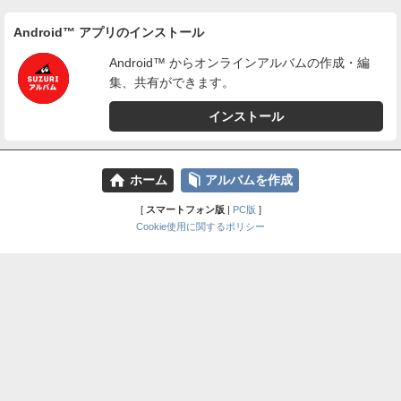
Android™ アプリのインストール
Android™ からオンラインアルバムの作成・編
集、共有ができます。
インストール
⌂
📕
ホーム
アルバムを作成
[
スマートフォン版
|
PC版
]
Cookie使用に関するポリシー