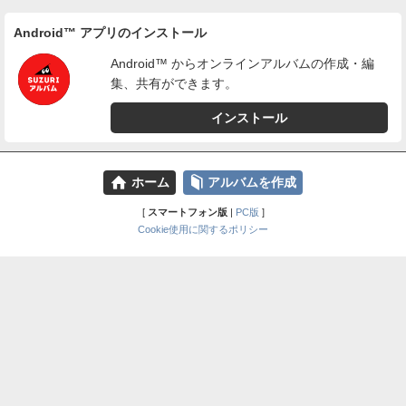
Android™ アプリのインストール
Android™ からオンラインアルバムの作成・編
集、共有ができます。
インストール
⌂
📕
ホーム
アルバムを作成
[
スマートフォン版
|
PC版
]
Cookie使用に関するポリシー