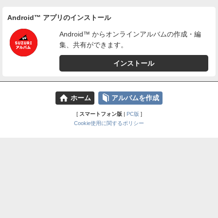
Android™ アプリのインストール
Android™ からオンラインアルバムの作成・編
集、共有ができます。
インストール
⌂
📕
ホーム
アルバムを作成
[
スマートフォン版
|
PC版
]
Cookie使用に関するポリシー