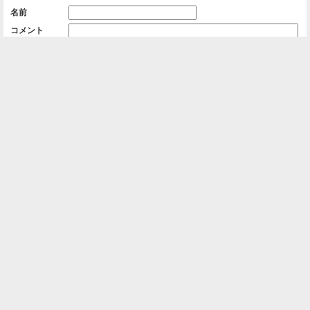
名前
コメント
削除用パスワード

一覧に戻る
Android™ アプリのインストール
Android™ からオンラインアルバムの作成・編
集、共有ができます。
インストール
⌂
📕
ホーム
アルバムを作成