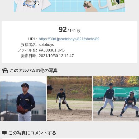
92
/ 141 枚
URL:
https://30d.jp/setoboys/821/photo/89
投稿者名:
setoboys
ファイル名:
PA300301.JPG
撮影日時:
2021/10/30 12:12:47
🌄
このアルバムの他の写真

この写真にコメントする