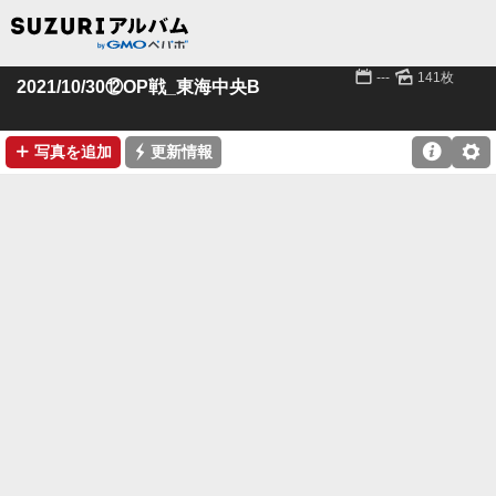
📅
🌄
---
141枚
2021/10/30⑫OP戦_東海中央B
➕
⚡

⚙
写真を追加
更新情報