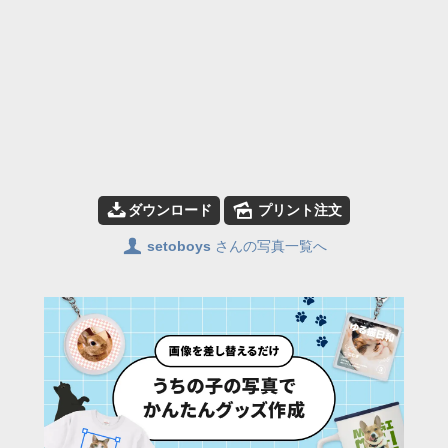
📥
🌄
ダウンロード
プリント注文
👤
setoboys
さんの写真一覧へ