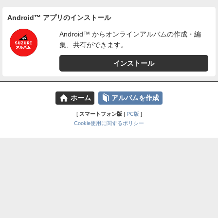
Android™ アプリのインストール
Android™ からオンラインアルバムの作成・編
集、共有ができます。
インストール
⌂
📕
ホーム
アルバムを作成
[
スマートフォン版
|
PC版
]
Cookie使用に関するポリシー