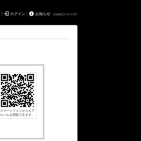


得
ログイン
お知らせ
スマートフォンからもア
ルバムを閲覧できます。