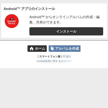
Android™ アプリのインストール
Android™ からオンラインアルバムの作成・編
集、共有ができます。
インストール
⌂
📕
ホーム
アルバムを作成
[
スマートフォン版
|
PC版
]
Cookie使用に関するポリシー