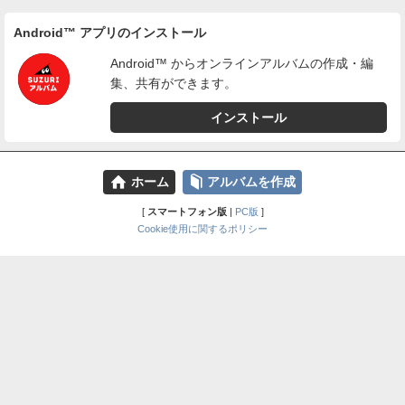
Android™ アプリのインストール
Android™ からオンラインアルバムの作成・編
集、共有ができます。
インストール
⌂
📕
ホーム
アルバムを作成
[
スマートフォン版
|
PC版
]
Cookie使用に関するポリシー