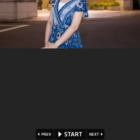
⏪
⏩
▶