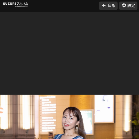

⚙
SUZURIアルバム
戻る
設定