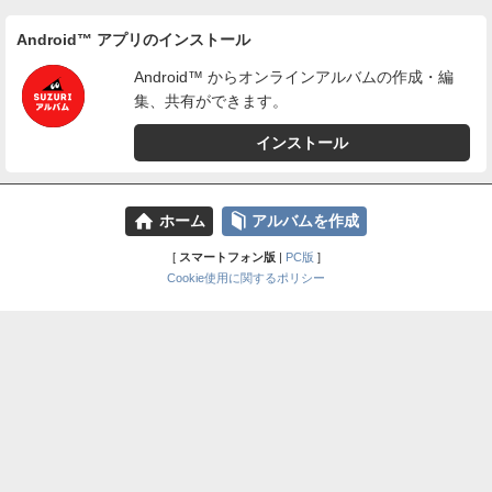
Android™ アプリのインストール
Android™ からオンラインアルバムの作成・編
集、共有ができます。
インストール
⌂
📕
ホーム
アルバムを作成
[
スマートフォン版
|
PC版
]
Cookie使用に関するポリシー