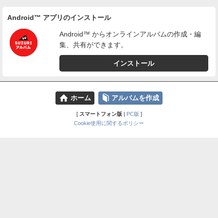
Android™ アプリのインストール
Android™ からオンラインアルバムの作成・編
集、共有ができます。
インストール
⌂
📕
ホーム
アルバムを作成
[
スマートフォン版
|
PC版
]
Cookie使用に関するポリシー