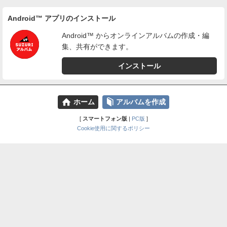
Android™ アプリのインストール
Android™ からオンラインアルバムの作成・編
集、共有ができます。
インストール
⌂
📕
ホーム
アルバムを作成
[
スマートフォン版
|
PC版
]
Cookie使用に関するポリシー