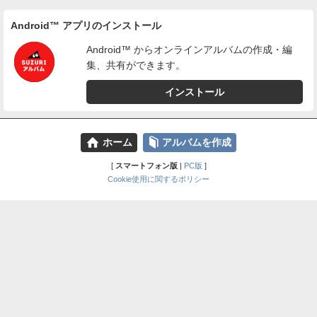
Android™ アプリのインストール
Android™ からオンラインアルバムの作成・編
集、共有ができます。
インストール
⌂
📕
ホーム
アルバムを作成
[
スマートフォン版
|
PC版
]
Cookie使用に関するポリシー