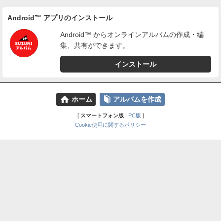
Android™ アプリのインストール
Android™ からオンラインアルバムの作成・編
集、共有ができます。
インストール
⌂
📕
ホーム
アルバムを作成
[
スマートフォン版
|
PC版
]
Cookie使用に関するポリシー