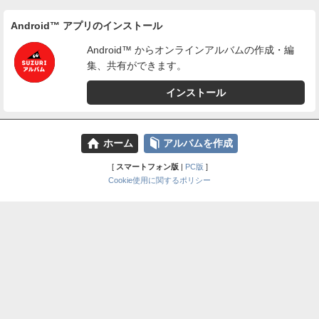
Android™ アプリのインストール
Android™ からオンラインアルバムの作成・編
集、共有ができます。
インストール
⌂
📕
ホーム
アルバムを作成
[
スマートフォン版
|
PC版
]
Cookie使用に関するポリシー