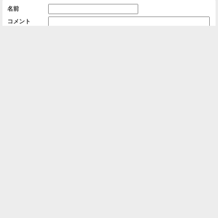
名前
コメント
削除用パスワード

一覧に戻る
Android™ アプリのインストール
Android™ からオンラインアルバムの作成・編
集、共有ができます。
インストール
⌂
📕
ホーム
アルバムを作成