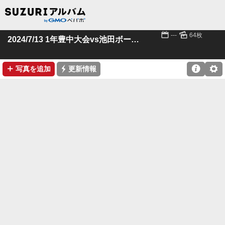
📅
🌄
---
64枚
2024/7/13 1年豊中大会vs池田ボーイズ
➕
⚡

⚙
写真を追加
更新情報