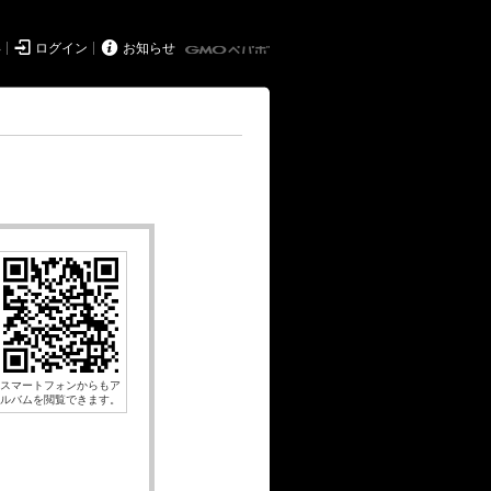


得
ログイン
お知らせ
スマートフォンからもア
ルバムを閲覧できます。