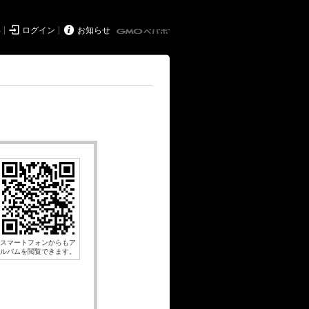


得
ログイン
お知らせ
スマートフォンからもア
ルバムを閲覧できます。