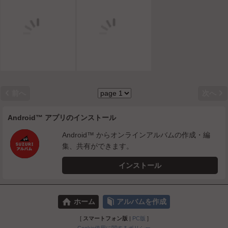


前へ
次へ
Android™ アプリのインストール
Android™ からオンラインアルバムの作成・編
集、共有ができます。
インストール
⌂
📕
ホーム
アルバムを作成
[
スマートフォン版
|
PC版
]