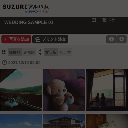
📅
🌄
---
92枚
WEDDING SAMPLE 01
➕
🌄

⚙
写真を追加
プリント注文
⚏

撮影順
追加順
古→新
新→古
🕔
2021/12/10 08:00