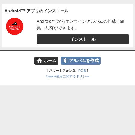
Android™ アプリのインストール
Android™ からオンラインアルバムの作成・編
集、共有ができます。
インストール
⌂
📕
ホーム
アルバムを作成
[
スマートフォン版
|
PC版
]
Cookie使用に関するポリシー