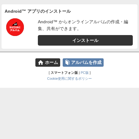
Android™ アプリのインストール
Android™ からオンラインアルバムの作成・編
集、共有ができます。
インストール
⌂
📕
ホーム
アルバムを作成
[
スマートフォン版
|
PC版
]
Cookie使用に関するポリシー