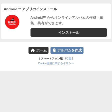
Android™ アプリのインストール
Android™ からオンラインアルバムの作成・編
集、共有ができます。
インストール
⌂
📕
ホーム
アルバムを作成
[
スマートフォン版
|
PC版
]
Cookie使用に関するポリシー