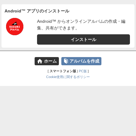
Android™ アプリのインストール
Android™ からオンラインアルバムの作成・編
集、共有ができます。
インストール
⌂
📕
ホーム
アルバムを作成
[
スマートフォン版
|
PC版
]
Cookie使用に関するポリシー