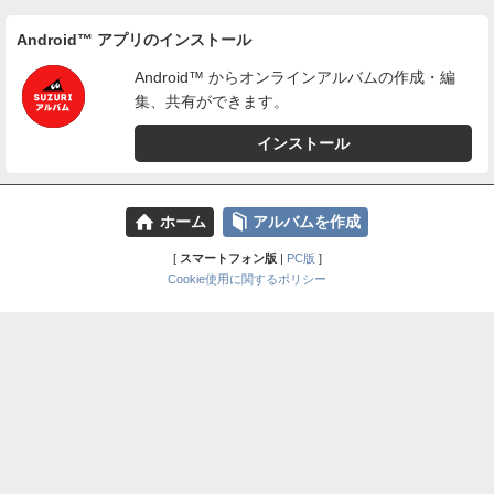
Android™ アプリのインストール
Android™ からオンラインアルバムの作成・編
集、共有ができます。
インストール
⌂
📕
ホーム
アルバムを作成
[
スマートフォン版
|
PC版
]
Cookie使用に関するポリシー